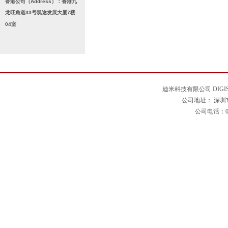
香港公司（Address）：香港九
龙旺角道33号凯途发展大厦7楼
04室
迪米科技有限公司 DIGISE
公司地址： 深圳
公司电话：0755