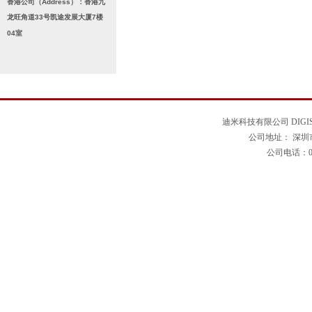
香港公司（Address）：香港九
龙旺角道33号凯途发展大厦7楼
04室
迪米科技有限公司 DIGISE
公司地址： 深圳
公司电话：0755