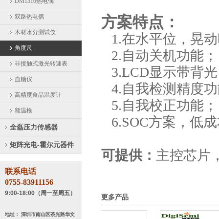
DM1310热电偶
双路热电偶
方案特点：
木材水分测试仪
1.在水平位，晃
角度尺
2.自动关机功能；
非接触式激光转速表
3.LCD显示带背
血糖仪
4.自我检测精度功
高精度食品温度计
5.自我校正功能；
额温枪
6.SOC方案，低
全磊压力传感器
矩阵光电-霍尔元器件
可提供：
主控芯片
联系电话
0755-83911156
9:00-18:00（周一至周五）
更多产品
地址： 深圳市南山区茶光路华文